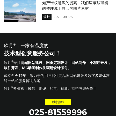
知产维权意识的提高，我们应该尽可能
的整理属于自己的图片素材
设计
2022-08-08
软月
®
，一家有温度的
技术型创意服务公司！
®
软月
专注
高端网站建设
、
网页定制设计
、
网站制作
、
小程序开发
，
软件开发
、
MG动画制作
及
画册设计
服务。
成立至今17年，致力于为用户提供高品质网站建设及数字多媒体营
销一站式服务解决方案。
®
软月
价值观：诚信、坦诚、尽责、创新。期待与您合作！
创意热线
025-81559996