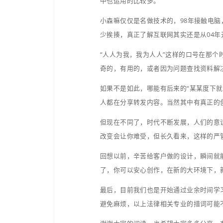
某素材网站作品上传及销
须经素材网站审核通过才
认可与保证。
也就是说该素材网站并不
频是否可能存在著作权争
其次，即使根据素材网站的
储设备而直接销售、赠送作
作品原作者”。
视频制作方（乙方）因项
定的范围，且视频制作方
错，其合法来源主张不能