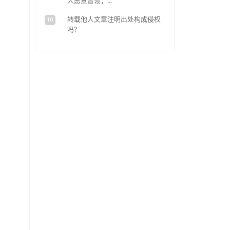
范》
从免费
07
能否作为
只因使
08
侵权索赔1
导航地
09
人恶意冒
转载他
10
吗？
至今依旧在学习中，也非
权的难以维权，不知所以
告法、民法典等等，已经