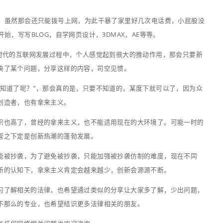
互联网行业从业18年，拥有丰富的数
售服务协议中要求上传者将原创或依法取得有效授权的作品上
字多媒体产品设计制作经验。可以快
能发布，作品通过审核发布，不代表素材网站对该作品的原创
速、准确为您梳理项目需求。
还等什么？微信扫描下方二维码，
快来成为小森的微信好友吧~
对上传作品是否侵权进行审查，所以视频制作方（乙方）对其
议应负有审慎的注意义务，不能以网络服务平台的上述协议排
RF授权许可规则，“网络转售(直接复制销售或将其存储于某
品)和伪原创转售(剪辑合成再销售)均不在许可范围内，若超
目制作需要购买视频素材，剪辑视频素材用于案涉企业宣传片
也未提供其联系过原作者的证据。视频制作方（乙方）未尽到
成立，需承担侵权责任。最终被判罚罚金十多万，承担一审二