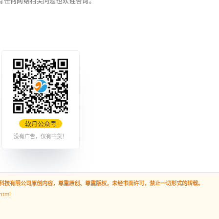
有了新高度，哈哈，原先我以为“合法来源”真的是比较厉害
。
在很多背景下还是很好的抗辩理由，也是法律赋予我们每个人
，98年接触电脑，虽然那会还只能拨号上网，为此干暴了家里
还是从04年开始，写写BLOG，自学网页设计，3DMAX，
样的口号在那个时代的互联网发展过程中，个人感觉起到很大
问题查找资料解决了某个问题，分享这样的内容，司空见惯。
的“某某度下就知道了呢？”，那会真的是，只要不知道的，