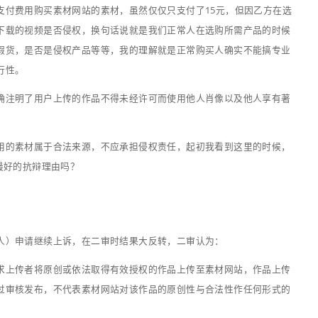
容的认可，同时该段视频还曾获国内某知名活动比赛的二等奖
发现，甲方对外宣传的企业宣传视频中出现多段内容来源自己
利人的授权许可，也为支付任何费用，随即起诉至法院。
侵权视频的使用者别列为第一被告，但最终因甲方有合理理由
合同时，合同中就已明确了双方权利责任，约定乙方在为其制
不应知道视频中的某段内容可能是侵权内容，且支付了项目制
。
本故事中的项目制作方乙方以及第三人。这个第三人我们姑且
视频上传至某素材网站的用户。本案经历了一审、二审，两次