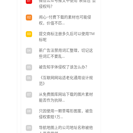
热门
一定要慎用，否
微信公众
01
侵权吗
闹心~
02
权，价值
次
提交商
03
标呢
新广告
04
些词汇不
被告知
05
《互联
06