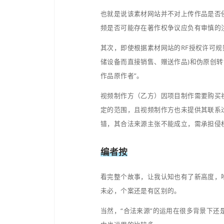
在一审时，法院认为乙方
购素材时，并不能因为价
并不能判断该产品的详细
的从多个角度去分析判断
加上某素材网站公布的平
作权的图片、视频等等。
所以据了解在一审的时，
我下意识的认为，这个不就
故事反转
因不服一审判定结果，视