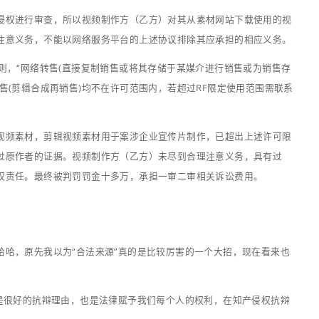
（视频制作方）支付费用购买素材网站的素材，虽然仅仅只支付
格高低来判断所下载的视频是否侵权，换句话说就是我们正常
情况，比如是否假货，是否是侵权产品等等，我的理解就是正
，也不具有可执行性。
台规则中，也明确注明了用户上传的作品不得未经许可而使用
法院判定乙方使用的素材属于合法来源，不应承担侵权责任，
是“合法来源”最好的抗辩理由吗？
资深多媒体顾问
软月杨森
频原作者（权利人）申请继续上诉，在二审时结果大反转，二
TEL：18913025268