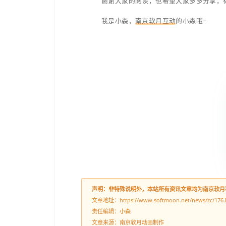
编者按
看完整个故事，让我认知也
未必，个案还是有区别的
当然，“合法来源”的运用
中也运用的比较多。
小森嘛仅仅是名做技术的
少挨揍，真正了解互联网其实
“人人为我，我为人人”这
奇的，有用的，或者因为
如果不是如此，哪能有后来