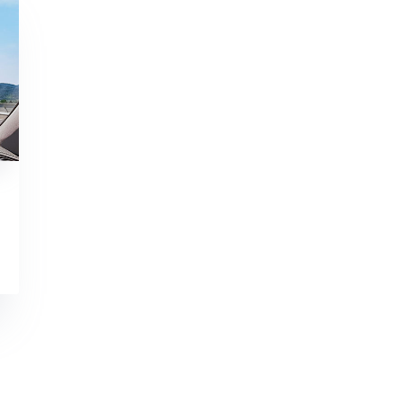
资深多媒体顾问
软月杨森
尽可能的整
TEL：18913025268