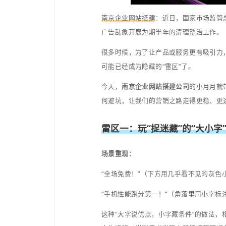
南京企业网站搭建
：近日
广告乱象开展为期半年的
很多时候，为了让产品或服
可能已经成为隐藏的“雷区
今天，
南京企业网站搭建