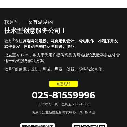
软月
®
，一家有温度的
技术型创意服务公司！
®
软月
专注
高端网站建设
、
网页定制设计
、
网站制作
、
小程序开发
，
软件开发
、
MG动画制作
及
画册设计
服务。
成立至今17年，致力于为用户提供高品质网站建设及数字多媒体营
销一站式服务解决方案。
®
软月
价值观：诚信、坦诚、尽责、创新。期待与您合作！
创意热线
025-81559996
工作时间：周一至周五 9:00-18:00
南京市江北新区弘阳时代中心二期7栋20层