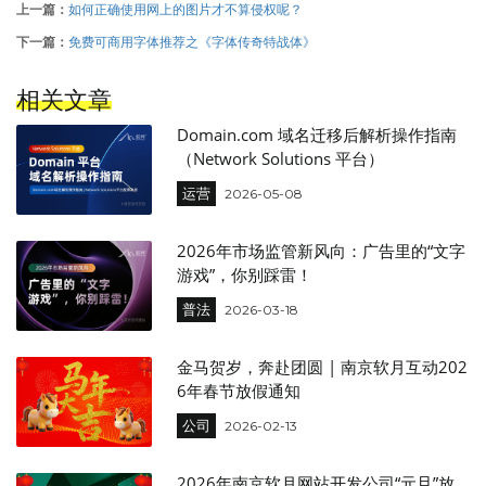
上一篇：
如何正确使用网上的图片才不算侵权呢？
下一篇：
免费可商用字体推荐之《字体传奇特战体》
相关文章
Domain.com 域名迁移后解析操作指南
（Network Solutions 平台）
运营
2026-05-08
2026年市场监管新风向：广告里的“文字
游戏”，你别踩雷！
普法
2026-03-18
金马贺岁，奔赴团圆 | 南京软月互动202
6年春节放假通知
公司
2026-02-13
2026年南京软月网站开发公司“元旦”放