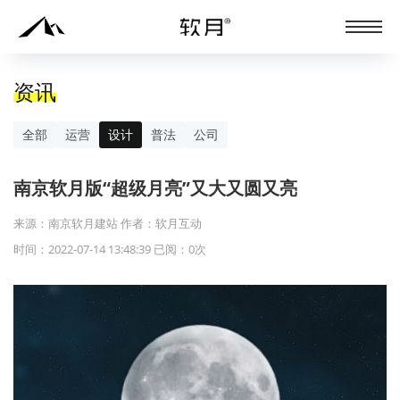
资讯
全部
运营
设计
普法
公司
南京软月版“超级月亮”又大又圆又亮
来源：南京软月建站 作者：软月互动
时间：2022-07-14 13:48:39 已阅：
0
次