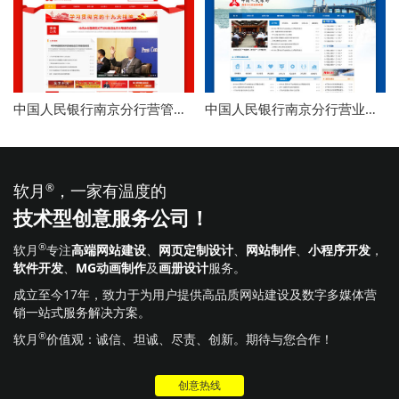
中国人民银行南京分行营管部
中国人民银行南京分行营业管
官网改版
理部
软月
®
，一家有温度的
技术型创意服务公司！
®
软月
专注
高端网站建设
、
网页定制设计
、
网站制作
、
小程序开发
，
软件开发
、
MG动画制作
及
画册设计
服务。
成立至今17年，致力于为用户提供高品质网站建设及数字多媒体营
销一站式服务解决方案。
®
软月
价值观：诚信、坦诚、尽责、创新。期待与您合作！
创意热线