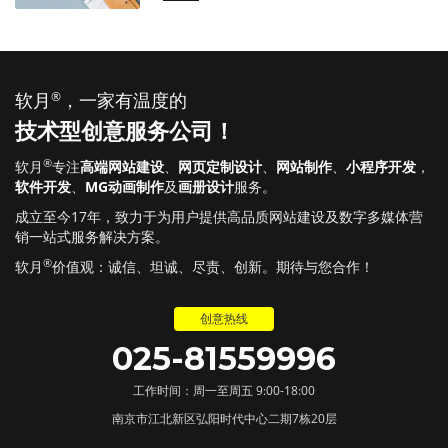
软月
®
，一家有温度的
技术型创意服务公司！
®
软月
专注
高端网站建设
、
网页定制设计
、
网站制作
、
小程序开发
，
软件开发
、
MG动画制作
及
画册设计
服务。
成立至今17年，致力于为用户提供高品质网站建设及数字多媒体营
销一站式服务解决方案。
®
软月
价值观：诚信、坦诚、尽责、创新。期待与您合作！
创意热线
025-81559996
工作时间：周一至周五 9:00-18:00
南京市江北新区弘阳时代中心二期7栋20层