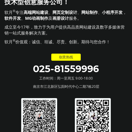
技术型创意服务公司！
®
软月
专注
高端网站建设
、
网页定制设计
、
网站制作
、
小程序开发
，
软件开发
、
MG动画制作
及
画册设计
服务。
成立至今17年，致力于为用户提供高品质网站建设及数字多媒体营
销一站式服务解决方案。
®
软月
价值观：诚信、坦诚、尽责、创新。期待与您合作！
创意热线
025-81559996
工作时间：周一至周五 9:00-18:00
南京市江北新区弘阳时代中心二期7栋20层