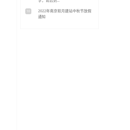
家联谊
平凡之
07
时，奋进
相识十
08
次登门
14年首
09
字，背后到
好，我是软月小森！
2022
10
通知
）安排了设计部加班，好