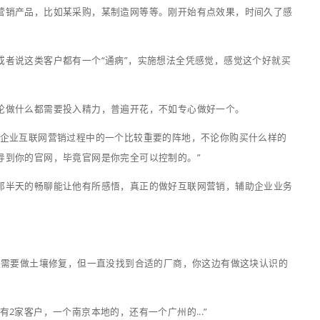
这会正好比较亢奋吧，发完再回家喽。
！
北，顺道来认了个门，聊了小半天时间。聊了聊他们的现状，
开始合作的时候，我就有提到过，但那会，我没有特别强调的
，你说的多了，他吸收不了，反而会嫌你“烦”。
买过其他互联网营销产品，比如某采购，某制造网等等。刚开
本没什么效果了。
实比较普遍，或者说这类客户都有一个“通病”，实施想法全