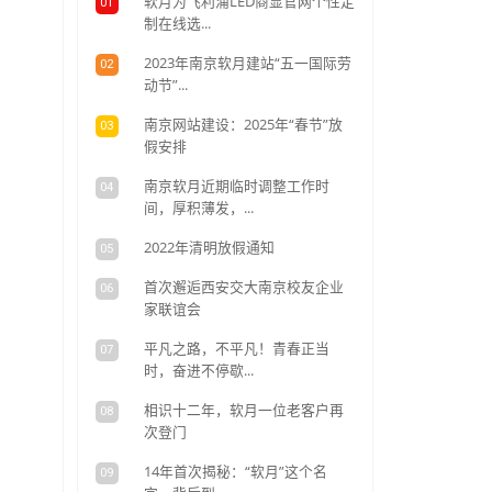
热门
软月为飞
01
制在线选.
2023
02
动节”...
南京网站
03
假安排
南京软
04
间，厚积
2022
05
首次邂
06