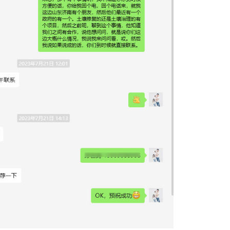
京本地的一家公司，从合作至今，我对这家公司相对有点了解
双方有意向后，交换了彼此的联系方式。
合，一直是我们在做的，从内心来说，如果客户间有一些业务
好的一件事。
解、认可度、评价等等，能为其推荐业务的，起码来说，这个
荐。
户间的交流，能将软月打造成一个“资源整合、互惠共赢”的
资深多媒体顾问
软月杨森
TEL：18913025268